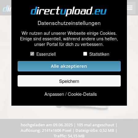
Datenschutzeinstellungen
Wir nutzen auf unserer Webseite einige Cookies.
Einige sind essentiell, während andere uns helfen,
unser Portal für dich zu verbessern.
Essenziell
Statistiken
Alle akzeptieren
Speichern
Anpassen / Cookie-Details
hochgeladen am 09.06.2025
|
105 mal angeschaut
|
Auflösung: 2141x1606 Pixel
|
Dateigröße: 0,52 MB
|
Traffic: 54,15 MB