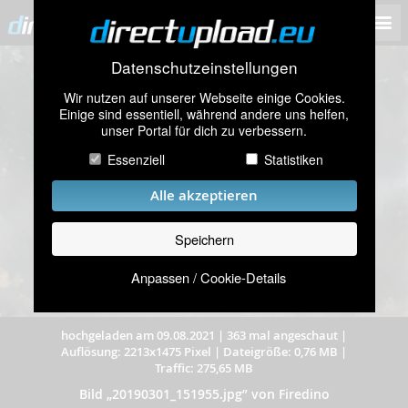
Datenschutzeinstellungen
Wir nutzen auf unserer Webseite einige Cookies.
Einige sind essentiell, während andere uns helfen,
unser Portal für dich zu verbessern.
Essenziell
Statistiken
Alle akzeptieren
Speichern
Anpassen / Cookie-Details
hochgeladen am 09.08.2021
|
363 mal angeschaut
|
Auflösung: 2213x1475 Pixel
|
Dateigröße: 0,76 MB
|
Traffic: 275,65 MB
Bild „20190301_151955.jpg” von Firedino