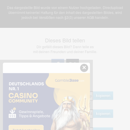
Das dargestellte Bild wurde von einem Nutzer hochgeladen. Directupload
übernimmt keinerlei Haftung für den Inhalt des dargestellten Bildes, wird
jedoch bei Verstößen nach §2(3) unserer AGB handeln.
Dieses Bild teilen
Dir gefällt dieses Bild? Dann teile es
mit deinen Freunden und deiner Familie.
×
Share Links
Empfohlen
kopieren
HTML
kopieren
BB Code