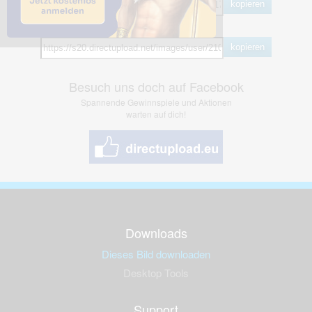
kopieren
Hotlink
kopieren
Besuch uns doch auf Facebook
Spannende Gewinnspiele und Aktionen
warten auf dich!
Downloads
Dieses Bild downloaden
Desktop Tools
Support