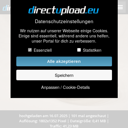
Datenschutzeinstellungen
Wir nutzen auf unserer Webseite einige Cookies.
Einige sind essentiell, während andere uns helfen,
unser Portal für dich zu verbessern.
Essenziell
Statistiken
Alle akzeptieren
Speichern
Anpassen / Cookie-Details
hochgeladen am 16.07.2025
|
101 mal angeschaut
|
Auflösung: 1802x1352 Pixel
|
Dateigröße: 0,41 MB
|
Traffic: 41,23 MB