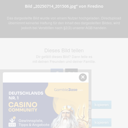
Bild „20250714_201506.jpg” von Firedino
Das dargestellte Bild wurde von einem Nutzer hochgeladen. Directupload
übernimmt keinerlei Haftung für den Inhalt des dargestellten Bildes, wird
jedoch bei Verstößen nach §2(3) unserer AGB handeln.
Dieses Bild teilen
Dir gefällt dieses Bild? Dann teile es
mit deinen Freunden und deiner Familie.
×
Share Links
Empfohlen
kopieren
HTML
kopieren