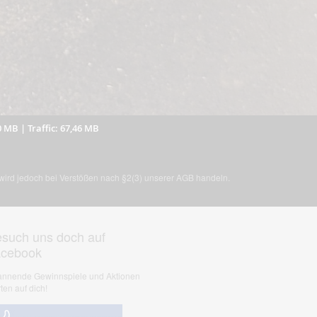
0 MB
|
Traffic: 67,46 MB
, wird jedoch bei Verstößen nach §2(3) unserer AGB handeln.
such uns doch auf
acebook
nnende Gewinnspiele und Aktionen
ten auf dich!