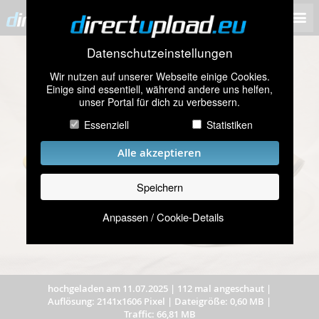
Datenschutzeinstellungen
Wir nutzen auf unserer Webseite einige Cookies.
Einige sind essentiell, während andere uns helfen,
unser Portal für dich zu verbessern.
Essenziell
Statistiken
Alle akzeptieren
Speichern
Anpassen / Cookie-Details
hochgeladen am 11.07.2025
|
112 mal angeschaut
|
Auflösung: 2141x1606 Pixel
|
Dateigröße: 0,60 MB
|
Traffic: 66,81 MB