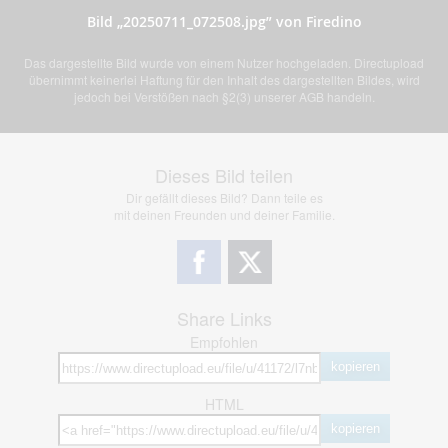
Bild „20250711_072508.jpg” von Firedino
Das dargestellte Bild wurde von einem Nutzer hochgeladen. Directupload
übernimmt keinerlei Haftung für den Inhalt des dargestellten Bildes, wird
jedoch bei Verstößen nach §2(3) unserer AGB handeln.
Dieses Bild teilen
Dir gefällt dieses Bild? Dann teile es
mit deinen Freunden und deiner Familie.
Share Links
Empfohlen
kopieren
HTML
kopieren