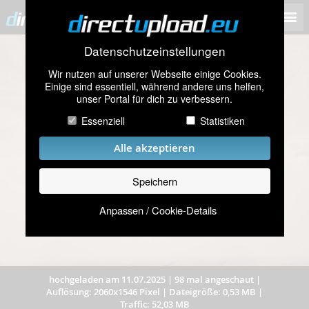
Datenschutzeinstellungen
Wir nutzen auf unserer Webseite einige Cookies.
Einige sind essentiell, während andere uns helfen,
unser Portal für dich zu verbessern.
Essenziell
Statistiken
Alle akzeptieren
Speichern
Anpassen / Cookie-Details
hochgeladen am 11.07.2025
|
98 mal angeschaut
|
Auflösung: 2060x1546 Pixel
|
Dateigröße: 0,53 MB
|
Traffic: 52,03 MB