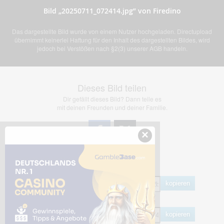
Bild „20250711_072414.jpg” von Firedino
Das dargestellte Bild wurde von einem Nutzer hochgeladen. Directupload
übernimmt keinerlei Haftung für den Inhalt des dargestellten Bildes, wird
jedoch bei Verstößen nach §2(3) unserer AGB handeln.
Dieses Bild teilen
Dir gefällt dieses Bild? Dann teile es
mit deinen Freunden und deiner Familie.
×
Share Links
Empfohlen
kopieren
HTML
kopieren