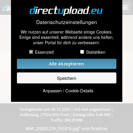
Datenschutzeinstellungen
Wir nutzen auf unserer Webseite einige Cookies.
Einige sind essentiell, während andere uns helfen,
unser Portal für dich zu verbessern.
Essenziell
Statistiken
Alle akzeptieren
Speichern
Anpassen / Cookie-Details
hochgeladen am 30.12.2020
|
415 mal angeschaut
|
Auflösung: 2752x1835 Pixel
|
Dateigröße: 0,68 MB
|
Traffic: 280,39 MB
Bild „20201229_151815.jpg” von Firedino