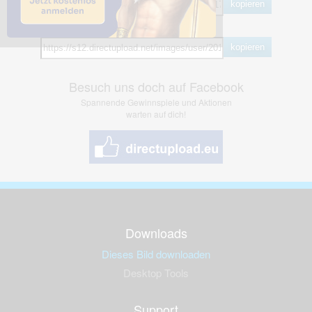
kopieren
Hotlink
kopieren
Besuch uns doch auf Facebook
Spannende Gewinnspiele und Aktionen
warten auf dich!
Downloads
Dieses Bild downloaden
Desktop Tools
Support