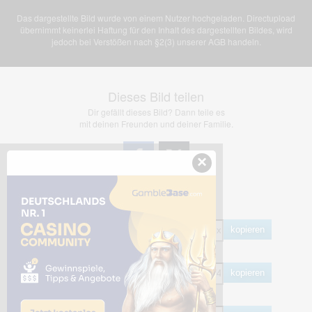
Das dargestellte Bild wurde von einem Nutzer hochgeladen. Directupload
übernimmt keinerlei Haftung für den Inhalt des dargestellten Bildes, wird
jedoch bei Verstößen nach §2(3) unserer AGB handeln.
Dieses Bild teilen
Dir gefällt dieses Bild? Dann teile es
mit deinen Freunden und deiner Familie.
×
Share Links
Empfohlen
kopieren
HTML
kopieren
BB Code