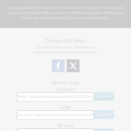
Das dargestellte Bild wurde von einem Nutzer hochgeladen. Directupload
übernimmt keinerlei Haftung für den Inhalt des dargestellten Bildes, wird
jedoch bei Verstößen nach §2(3) unserer AGB handeln.
Dieses Bild teilen
Dir gefällt dieses Bild? Dann teile es
mit deinen Freunden und deiner Familie.
Share Links
Empfohlen
kopieren
HTML
kopieren
BB Code