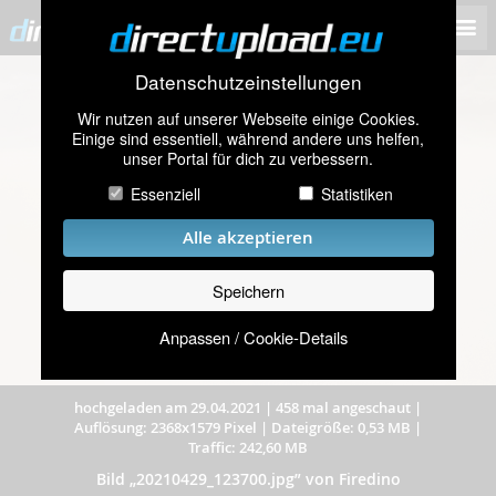
Datenschutzeinstellungen
Wir nutzen auf unserer Webseite einige Cookies.
Einige sind essentiell, während andere uns helfen,
unser Portal für dich zu verbessern.
Essenziell
Statistiken
Alle akzeptieren
Speichern
Anpassen / Cookie-Details
hochgeladen am 29.04.2021
|
458 mal angeschaut
|
Auflösung: 2368x1579 Pixel
|
Dateigröße: 0,53 MB
|
Traffic: 242,60 MB
Bild „20210429_123700.jpg” von Firedino