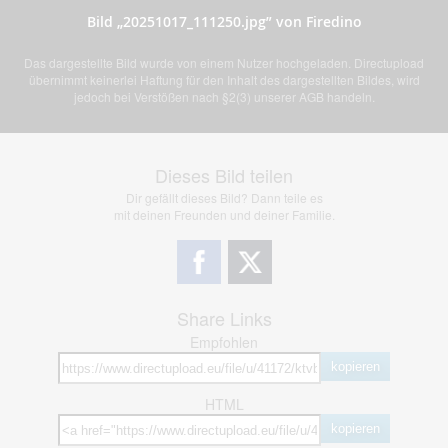
Bild „20251017_111250.jpg” von Firedino
Das dargestellte Bild wurde von einem Nutzer hochgeladen. Directupload
übernimmt keinerlei Haftung für den Inhalt des dargestellten Bildes, wird
jedoch bei Verstößen nach §2(3) unserer AGB handeln.
Dieses Bild teilen
Dir gefällt dieses Bild? Dann teile es
mit deinen Freunden und deiner Familie.
Share Links
Empfohlen
kopieren
HTML
kopieren