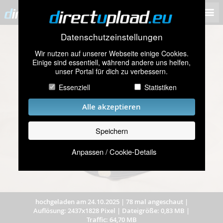
Datenschutzeinstellungen
Wir nutzen auf unserer Webseite einige Cookies.
Einige sind essentiell, während andere uns helfen,
unser Portal für dich zu verbessern.
Essenziell
Statistiken
Alle akzeptieren
Speichern
Anpassen / Cookie-Details
hochgeladen am 24.10.2025
|
78 mal angeschaut
|
Auflösung: 2437x1828 Pixel
|
Dateigröße: 0,83 MB
|
Traffic: 64,70 MB