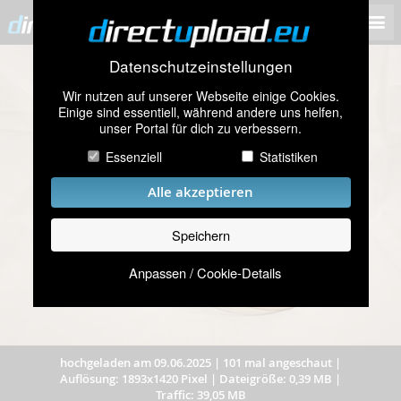
Datenschutzeinstellungen
Wir nutzen auf unserer Webseite einige Cookies.
Einige sind essentiell, während andere uns helfen,
unser Portal für dich zu verbessern.
Essenziell
Statistiken
Alle akzeptieren
Speichern
Anpassen / Cookie-Details
hochgeladen am 09.06.2025
|
101 mal angeschaut
|
Auflösung: 1893x1420 Pixel
|
Dateigröße: 0,39 MB
|
Traffic: 39,05 MB