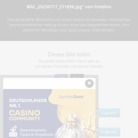
Bild „20250717_211856.jpg” von Firedino
Das dargestellte Bild wurde von einem Nutzer hochgeladen. Directupload
übernimmt keinerlei Haftung für den Inhalt des dargestellten Bildes, wird
jedoch bei Verstößen nach §2(3) unserer AGB handeln.
Dieses Bild teilen
Dir gefällt dieses Bild? Dann teile es
mit deinen Freunden und deiner Familie.
×
Share Links
Empfohlen
kopieren
HTML
kopieren