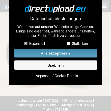
Datenschutzeinstellungen
Wir nutzen auf unserer Webseite einige Cookies.
Einige sind essentiell, während andere uns helfen,
unser Portal für dich zu verbessern.
Essenziell
Statistiken
Alle akzeptieren
Speichern
Anpassen / Cookie-Details
hochgeladen am 19.07.2025
|
106 mal angeschaut
|
Auflösung: 2122x1592 Pixel
|
Dateigröße: 0,64 MB
|
Traffic: 67,80 MB