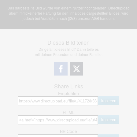
Das dargestellte Bild wurde von einem Nutzer hochgeladen. Directupload
übernimmt keinerlei Haftung für den Inhalt des dargestellten Bildes, wird
jedoch bei Verstößen nach §2(3) unserer AGB handeln.
Dieses Bild teilen
Dir gefällt dieses Bild? Dann teile es
mit deinen Freunden und deiner Familie.
Share Links
Empfohlen
kopieren
HTML
kopieren
BB Code