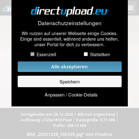
Datenschutzeinstellungen
Wir nutzen auf unserer Webseite einige Cookies.
Einige sind essentiell, während andere uns helfen,
unser Portal für dich zu verbessern.
Essenziell
Statistiken
Alle akzeptieren
Speichern
Anpassen / Cookie-Details
hochgeladen am 28.12.2020
|
406 mal angeschaut
|
Auflösung: 2723x1816 Pixel
|
Dateigröße: 0,71 MB
|
Traffic: 288,15 MB
Bild „20201228_160335.jpg” von Firedino