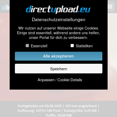
Datenschutzeinstellungen
Wir nutzen auf unserer Webseite einige Cookies.
Einige sind essentiell, während andere uns helfen,
unser Portal für dich zu verbessern.
Essenziell
Statistiken
Alle akzeptieren
Speichern
Anpassen / Cookie-Details
hochgeladen am 09.06.2025
|
107 mal angeschaut
|
Auflösung: 1477x1108 Pixel
|
Dateigröße: 0,25 MB
|
Traffic: 26,66 MB