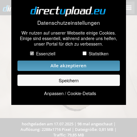
Datenschutzeinstellungen
Wir nutzen auf unserer Webseite einige Cookies.
Einige sind essentiell, während andere uns helfen,
unser Portal für dich zu verbessern.
Essenziell
Statistiken
Alle akzeptieren
Speichern
Anpassen / Cookie-Details
hochgeladen am 17.07.2025
|
98 mal angeschaut
|
Auflösung: 2288x1716 Pixel
|
Dateigröße: 0,81 MB
|
Traffic: 79,85 MB