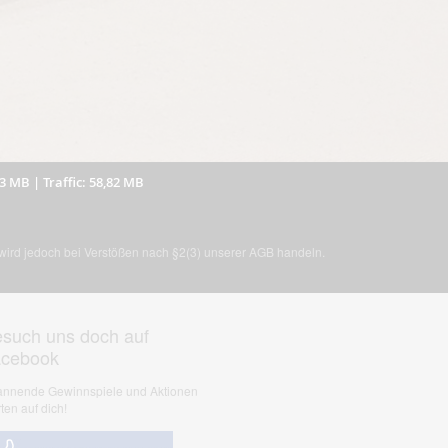
53 MB
|
Traffic: 58,82 MB
, wird jedoch bei Verstößen nach §2(3) unserer AGB handeln.
such uns doch auf
acebook
nnende Gewinnspiele und Aktionen
ten auf dich!