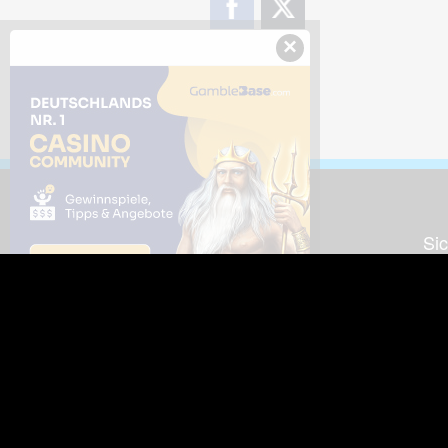
×
Downloads
Sic
Dieses Bild downloaden
Die
Desktop Tools
Wer
Nut
Support
So
häufig gestellte Fragen
Kontakt & Support-System
Neu
Impressum
Fac