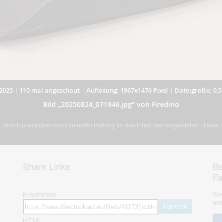
2025
|
110 mal angeschaut
|
Auflösung: 1967x1476 Pixel
|
Dateigröße: 0,
Bild „20250824_071946.jpg” von Firedino
Directupload übernimmt keinerlei Haftung für den Inhalt des dargestellten Bildes
Share Links
Be
F
Empfohlen
Spa
war
kopieren
HTML