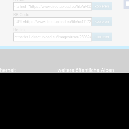
kopieren
BB Code
kopieren
Hotlink
kopieren
herheit
weitere öffentliche Alben
ses Bild melden (Abuse)
Autos & Verkehr
Zeich
 sieht meine Fotos
Computerspiele
Natur 
zerdaten Hinweis
Events & Parties
Sport &
Familie & Freunde
Techni
cial Media
Film & Fernsehen
Wallpa
igkeiten
Gebäude & Kultur
Sonsti
ebook Fanpage
Hobbies & Urlaub