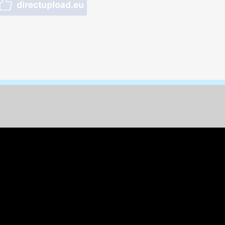
nungen & Kunst
& Tiere
 Freizeit
k
per
ges