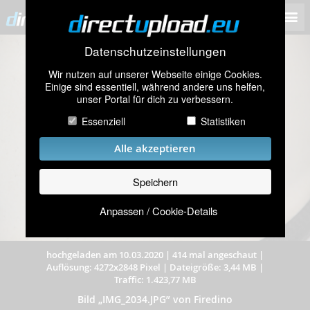
Datenschutzeinstellungen
Wir nutzen auf unserer Webseite einige Cookies.
Einige sind essentiell, während andere uns helfen,
unser Portal für dich zu verbessern.
Essenziell
Statistiken
Alle akzeptieren
Speichern
Anpassen / Cookie-Details
hochgeladen am 10.03.2020
|
414 mal angeschaut
|
Auflösung: 4272x2848 Pixel
|
Dateigröße: 3,44 MB
|
Traffic: 1.423,77 MB
Bild „IMG_2034.JPG” von Firedino