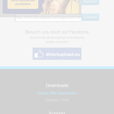
kopieren
Hotlink
kopieren
Besuch uns doch auf Facebook
Spannende Gewinnspiele und Aktionen
warten auf dich!
Downloads
Dieses Bild downloaden
Desktop Tools
Support