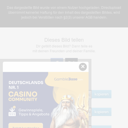
Das dargestellte Bild wurde von einem Nutzer hochgeladen. Directupload
übernimmt keinerlei Haftung für den Inhalt des dargestellten Bildes, wird
jedoch bei Verstößen nach §2(3) unserer AGB handeln.
Dieses Bild teilen
Dir gefällt dieses Bild? Dann teile es
mit deinen Freunden und deiner Familie.
×
Share Links
Empfohlen
kopieren
HTML
kopieren
BB Code