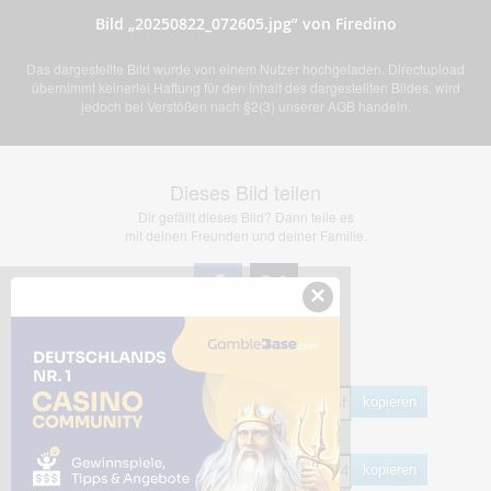
Bild „20250822_072605.jpg” von Firedino
Das dargestellte Bild wurde von einem Nutzer hochgeladen. Directupload
übernimmt keinerlei Haftung für den Inhalt des dargestellten Bildes, wird
jedoch bei Verstößen nach §2(3) unserer AGB handeln.
Dieses Bild teilen
Dir gefällt dieses Bild? Dann teile es
mit deinen Freunden und deiner Familie.
×
Share Links
Empfohlen
kopieren
HTML
kopieren