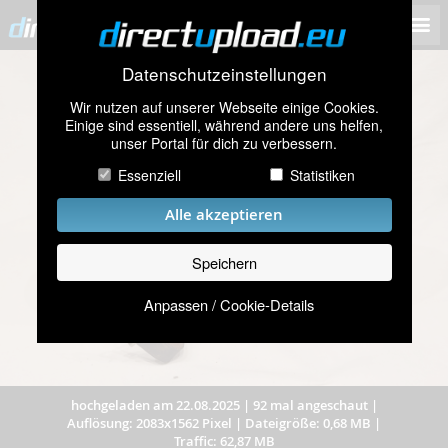
Datenschutzeinstellungen
Wir nutzen auf unserer Webseite einige Cookies.
Einige sind essentiell, während andere uns helfen,
unser Portal für dich zu verbessern.
Essenziell
Statistiken
Alle akzeptieren
Speichern
Anpassen / Cookie-Details
hochgeladen am 22.08.2025
|
92 mal angeschaut
|
Auflösung: 2083x1562 Pixel
|
Dateigröße: 0,68 MB
|
Traffic: 62,87 MB