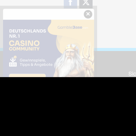
×
Downloads
Sic
Dieses Bild downloaden
Die
Desktop Tools
Wer
Nut
Support
So
häufig gestellte Fragen
Kontakt & Support-System
Neu
Impressum
Fac