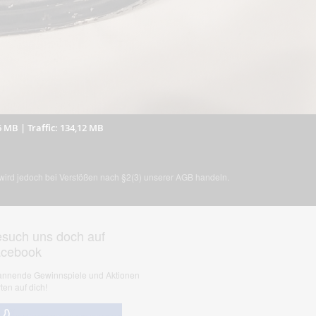
6 MB
|
Traffic: 134,12 MB
, wird jedoch bei Verstößen nach §2(3) unserer AGB handeln.
such uns doch auf
acebook
nnende Gewinnspiele und Aktionen
ten auf dich!