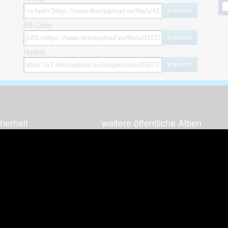
kopieren
BB Code
kopieren
Hotlink
kopieren
herheit
weitere öffentliche Alben
ses Bild melden (Abuse)
Autos & Verkehr
Zeich
 sieht meine Fotos
Computerspiele
Natur 
zerdaten Hinweis
Events & Parties
Sport &
Familie & Freunde
Techni
cial Media
Film & Fernsehen
Wallpa
igkeiten
Gebäude & Kultur
Sonsti
ebook Fanpage
Hobbies & Urlaub