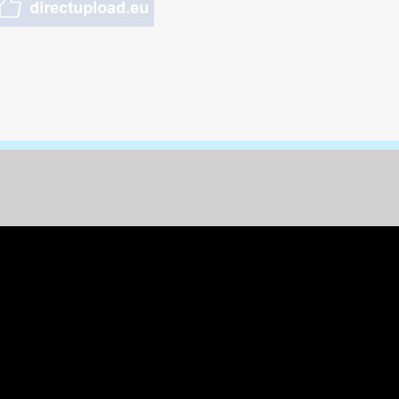
nungen & Kunst
& Tiere
 Freizeit
k
per
ges