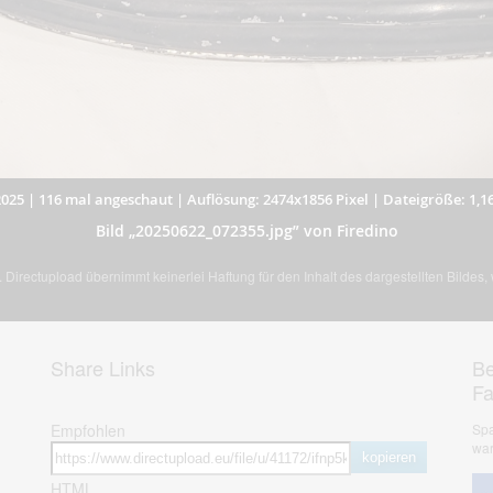
2025
|
116 mal angeschaut
|
Auflösung: 2474x1856 Pixel
|
Dateigröße: 1,1
Bild „20250622_072355.jpg” von Firedino
Directupload übernimmt keinerlei Haftung für den Inhalt des dargestellten Bildes
Share Links
Be
F
Empfohlen
Spa
war
kopieren
HTML