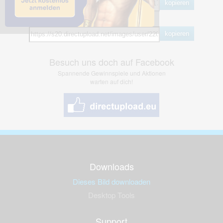
kopieren
Hotlink
kopieren
Besuch uns doch auf Facebook
Spannende Gewinnspiele und Aktionen
warten auf dich!
Downloads
Dieses Bild downloaden
Desktop Tools
Support