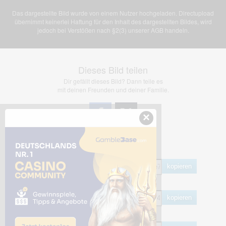
Das dargestellte Bild wurde von einem Nutzer hochgeladen. Directupload
übernimmt keinerlei Haftung für den Inhalt des dargestellten Bildes, wird
jedoch bei Verstößen nach §2(3) unserer AGB handeln.
Dieses Bild teilen
Dir gefällt dieses Bild? Dann teile es
mit deinen Freunden und deiner Familie.
×
Share Links
Empfohlen
kopieren
HTML
kopieren
BB Code