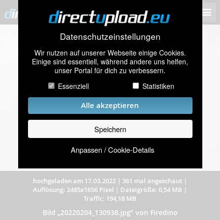
Datenschutzeinstellungen
Wir nutzen auf unserer Webseite einige Cookies.
Einige sind essentiell, während andere uns helfen,
unser Portal für dich zu verbessern.
Essenziell
Statistiken
Alle akzeptieren
Speichern
Anpassen / Cookie-Details
hochgeladen am 17.03.2022
|
361 mal angeschaut
|
Auflösung: 2485x1656 Pixel
|
Dateigröße: 0,54 MB
|
Traffic: 194,18 MB
Bild „20220204_130938.jpg” von Firedino