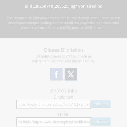
Bild „20250718_205525.jpg” von Firedino
Das dargestellte Bild wurde von einem Nutzer hochgeladen. Directupload
übernimmt keinerlei Haftung für den Inhalt des dargestellten Bildes, wird
jedoch bei Verstößen nach §2(3) unserer AGB handeln.
Dieses Bild teilen
Dir gefällt dieses Bild? Dann teile es
mit deinen Freunden und deiner Familie.
Share Links
Empfohlen
kopieren
HTML
kopieren