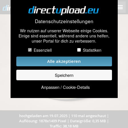
Datenschutzeinstellungen
Wir nutzen auf unserer Webseite einige Cookies.
Einige sind essentiell, während andere uns helfen,
unser Portal für dich zu verbessern.
Essenziell
Statistiken
Alle akzeptieren
Speichern
Anpassen / Cookie-Details
hochgeladen am 19.07.2025
|
110 mal angeschaut
|
Auflösung: 1878x1409 Pixel
|
Dateigröße: 0,35 MB
|
Traffic: 38,18 MB