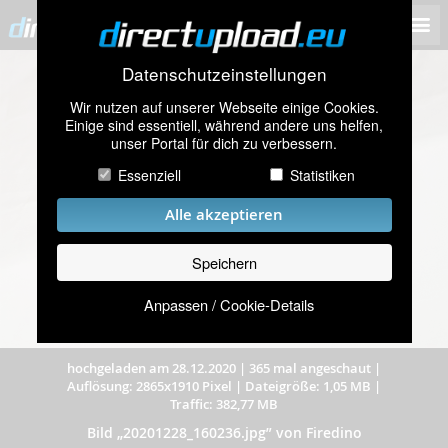
Datenschutzeinstellungen
Wir nutzen auf unserer Webseite einige Cookies.
Einige sind essentiell, während andere uns helfen,
unser Portal für dich zu verbessern.
Essenziell
Statistiken
Alle akzeptieren
Speichern
Anpassen / Cookie-Details
hochgeladen am 28.12.2020
|
365 mal angeschaut
|
Auflösung: 2865x1910 Pixel
|
Dateigröße: 1,05 MB
|
Traffic: 382,77 MB
Bild „20201228_160236.jpg” von Firedino