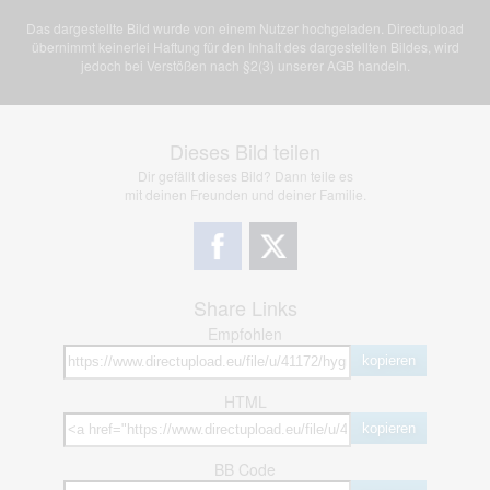
Das dargestellte Bild wurde von einem Nutzer hochgeladen. Directupload
übernimmt keinerlei Haftung für den Inhalt des dargestellten Bildes, wird
jedoch bei Verstößen nach §2(3) unserer AGB handeln.
Dieses Bild teilen
Dir gefällt dieses Bild? Dann teile es
mit deinen Freunden und deiner Familie.
Share Links
Empfohlen
kopieren
HTML
kopieren
BB Code