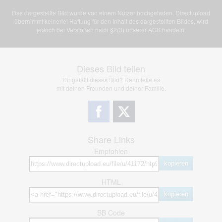
Das dargestellte Bild wurde von einem Nutzer hochgeladen. Directupload
übernimmt keinerlei Haftung für den Inhalt des dargestellten Bildes, wird
jedoch bei Verstößen nach §2(3) unserer AGB handeln.
Dieses Bild teilen
Dir gefällt dieses Bild? Dann teile es
mit deinen Freunden und deiner Familie.
Share Links
Empfohlen
kopieren
HTML
kopieren
BB Code