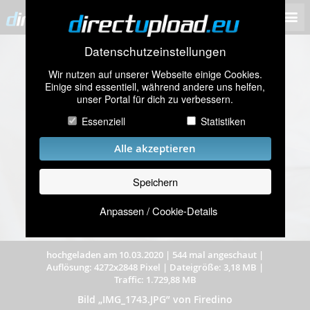
Datenschutzeinstellungen
Wir nutzen auf unserer Webseite einige Cookies.
Einige sind essentiell, während andere uns helfen,
unser Portal für dich zu verbessern.
Essenziell
Statistiken
Alle akzeptieren
Speichern
Anpassen / Cookie-Details
hochgeladen am 10.03.2020
|
544 mal angeschaut
|
Auflösung: 4272x2848 Pixel
|
Dateigröße: 3,18 MB
|
Traffic: 1.729,88 MB
Bild „IMG_1743.JPG” von Firedino