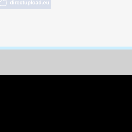
nungen & Kunst
& Tiere
 Freizeit
k
per
ges