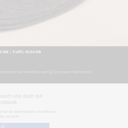
50 MB
|
Traffic: 65,64 MB
, wird jedoch bei Verstößen nach §2(3) unserer AGB handeln.
such uns doch auf
acebook
nnende Gewinnspiele und Aktionen
ten auf dich!