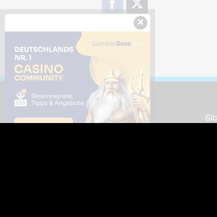
×
Downloads
Sic
Dieses Bild downloaden
Die
Desktop Tools
Wer
Nut
Support
So
häufig gestellte Fragen
Kontakt & Support-System
Neu
Impressum
Fac