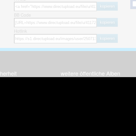
kopieren
BB Code
kopieren
Hotlink
kopieren
herheit
weitere öffentliche Alben
ses Bild melden (Abuse)
Autos & Verkehr
Zeich
 sieht meine Fotos
Computerspiele
Natur 
zerdaten Hinweis
Events & Parties
Sport &
Familie & Freunde
Techni
cial Media
Film & Fernsehen
Wallpa
igkeiten
Gebäude & Kultur
Sonsti
ebook Fanpage
Hobbies & Urlaub