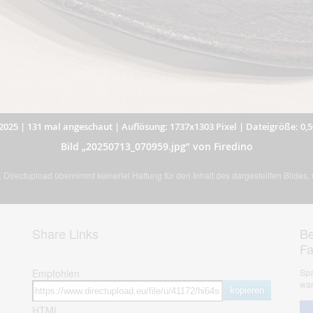
2025
|
131 mal angeschaut
|
Auflösung: 1737x1303 Pixel
|
Dateigröße: 0,
Bild „20250713_070959.jpg” von Firedino
Directupload übernimmt keinerlei Haftung für den Inhalt des dargestellten Bildes
Share Links
Be
F
Empfohlen
Spa
war
kopieren
HTML