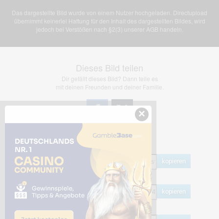
Das dargestellte Bild wurde von einem Nutzer hochgeladen. Directupload
übernimmt keinerlei Haftung für den Inhalt des dargestellten Bildes, wird
jedoch bei Verstößen nach §2(3) unserer AGB handeln.
Dieses Bild teilen
Dir gefällt dieses Bild? Dann teile es
mit deinen Freunden und deiner Familie.
×
Share Links
Empfohlen
kopieren
HTML
kopieren
BB Code