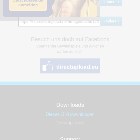
kopieren
Hotlink
kopieren
Besuch uns doch auf Facebook
Spannende Gewinnspiele und Aktionen
warten auf dich!
Downloads
Dieses Bild downloaden
Desktop Tools
Support