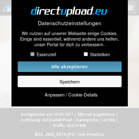
Datenschutzeinstellungen
Wir nutzen auf unserer Webseite einige Cookies.
Einige sind essentiell, während andere uns helfen,
unser Portal für dich zu verbessern.
Essenziell
Statistiken
Alle akzeptieren
Speichern
Anpassen / Cookie-Details
hochgeladen am 16.09.2017
|
588 mal angeschaut
|
Auflösung: 4272x2848 Pixel
|
Dateigröße: 1,42 MB
|
Traffic: 834,14 MB
Bild „IMG_5919.JPG” von Firedino