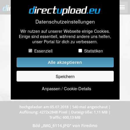
Datenschutzeinstellungen
Wir nutzen auf unserer Webseite einige Cookies.
Einige sind essentiell, während andere uns helfen,
unser Portal für dich zu verbessern.
Essenziell
Statistiken
Alle akzeptieren
Speichern
Anpassen / Cookie-Details
hochgeladen am 05.07.2018
|
540 mal angeschaut
|
Auflösung: 4272x2848 Pixel
|
Dateigröße: 1,11 MB
|
Traffic: 600,13 MB
Bild „IMG_6114.JPG” von Firedino