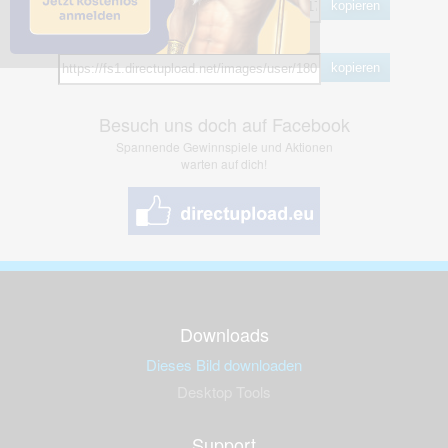
kopieren
Hotlink
kopieren
Besuch uns doch auf Facebook
Spannende Gewinnspiele und Aktionen
warten auf dich!
Downloads
Dieses Bild downloaden
Desktop Tools
Support