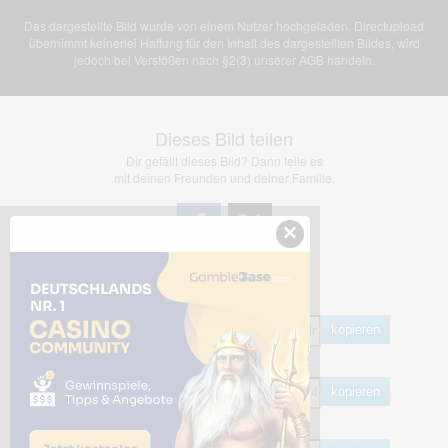
Das dargestellte Bild wurde von einem Nutzer hochgeladen. Directupload
übernimmt keinerlei Haftung für den Inhalt des dargestellten Bildes, wird
jedoch bei Verstößen nach §2(3) unserer AGB handeln.
Dieses Bild teilen
Dir gefällt dieses Bild? Dann teile es
mit deinen Freunden und deiner Familie.
×
Share Links
Empfohlen
kopieren
HTML
kopieren
BB Code