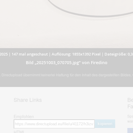
2025
|
147 mal angeschaut
|
Auflösung: 1855x1392 Pixel
|
Dateigröße: 0,
Bild „20251003_070705.jpg” von Firedino
Directupload übernimmt keinerlei Haftung für den Inhalt des dargestellten Bildes
Share Links
Be
F
Empfohlen
Spa
war
kopieren
HTML