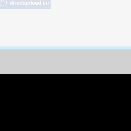
nungen & Kunst
& Tiere
 Freizeit
k
per
ges