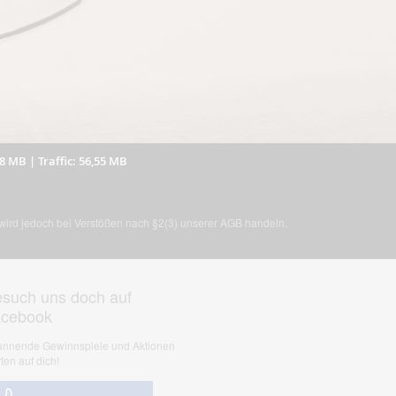
38 MB
|
Traffic: 56,55 MB
, wird jedoch bei Verstößen nach §2(3) unserer AGB handeln.
such uns doch auf
acebook
nnende Gewinnspiele und Aktionen
ten auf dich!