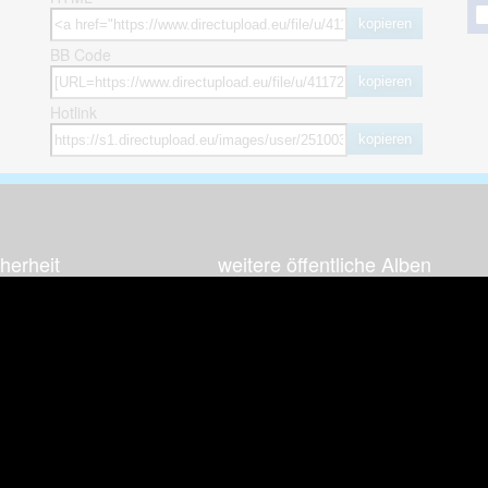
kopieren
BB Code
kopieren
Hotlink
kopieren
herheit
weitere öffentliche Alben
ses Bild melden (Abuse)
Autos & Verkehr
Zeich
 sieht meine Fotos
Computerspiele
Natur 
zerdaten Hinweis
Events & Parties
Sport &
Familie & Freunde
Techni
cial Media
Film & Fernsehen
Wallpa
igkeiten
Gebäude & Kultur
Sonsti
ebook Fanpage
Hobbies & Urlaub