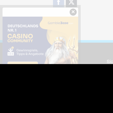
×
Downloads
Sic
Dieses Bild downloaden
Die
Desktop Tools
Wer
Nut
Support
So
häufig gestellte Fragen
Kontakt & Support-System
Neu
Impressum
Fac