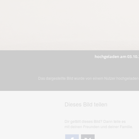
hochgeladen am 03.10.
Das dargestellte Bild wurde von einem Nutzer hochgeladen. 
Dieses Bild teilen
Dir gefällt dieses Bild? Dann teile es
mit deinen Freunden und deiner Familie.