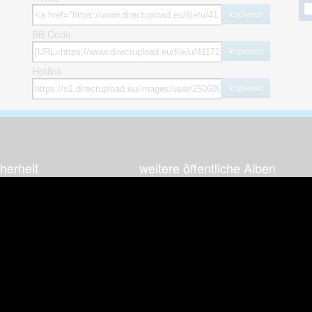
kopieren
BB Code
kopieren
Hotlink
kopieren
herheit
weitere öffentliche Alben
ses Bild melden (Abuse)
Autos & Verkehr
Zeich
 sieht meine Fotos
Computerspiele
Natur 
zerdaten Hinweis
Events & Parties
Sport &
Familie & Freunde
Techni
cial Media
Film & Fernsehen
Wallpa
igkeiten
Gebäude & Kultur
Sonsti
ebook Fanpage
Hobbies & Urlaub