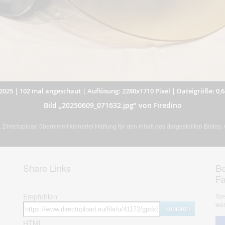
2025
|
102 mal angeschaut
|
Auflösung: 2280x1710 Pixel
|
Dateigröße: 0,
Bild „20250609_071632.jpg” von Firedino
Directupload übernimmt keinerlei Haftung für den Inhalt des dargestellten Bildes
Share Links
Be
F
Empfohlen
Spa
war
kopieren
HTML