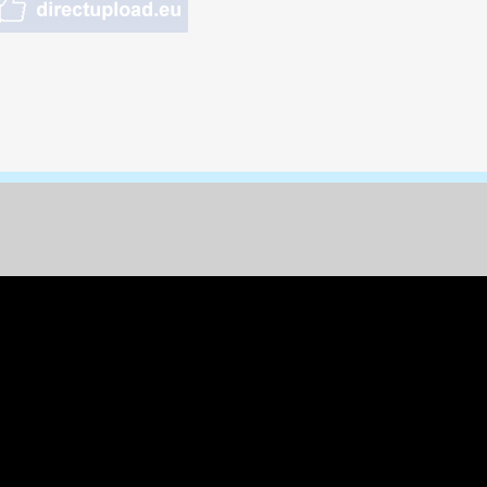
nungen & Kunst
& Tiere
 Freizeit
k
per
ges