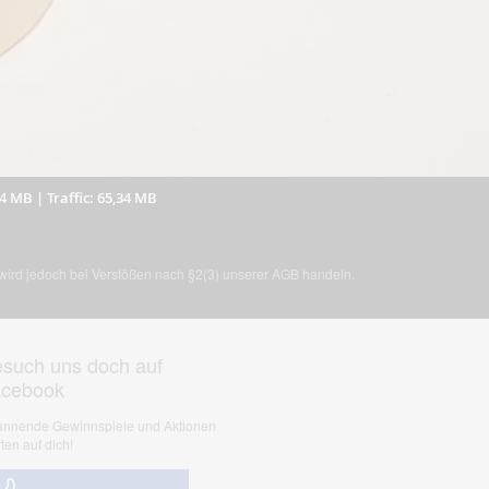
64 MB
|
Traffic: 65,34 MB
, wird jedoch bei Verstößen nach §2(3) unserer AGB handeln.
such uns doch auf
acebook
nnende Gewinnspiele und Aktionen
ten auf dich!