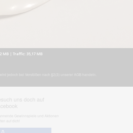
32 MB
|
Traffic: 35,17 MB
, wird jedoch bei Verstößen nach §2(3) unserer AGB handeln.
such uns doch auf
acebook
nnende Gewinnspiele und Aktionen
ten auf dich!