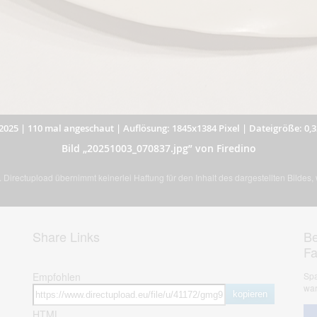
2025
|
110 mal angeschaut
|
Auflösung: 1845x1384 Pixel
|
Dateigröße: 0,
Bild „20251003_070837.jpg” von Firedino
Directupload übernimmt keinerlei Haftung für den Inhalt des dargestellten Bildes
Share Links
Be
F
Empfohlen
Spa
war
kopieren
HTML