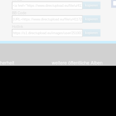
kopieren
BB Code
kopieren
Hotlink
kopieren
herheit
weitere öffentliche Alben
ses Bild melden (Abuse)
Autos & Verkehr
Zeich
 sieht meine Fotos
Computerspiele
Natur 
zerdaten Hinweis
Events & Parties
Sport &
Familie & Freunde
Techni
cial Media
Film & Fernsehen
Wallpa
igkeiten
Gebäude & Kultur
Sonsti
ebook Fanpage
Hobbies & Urlaub