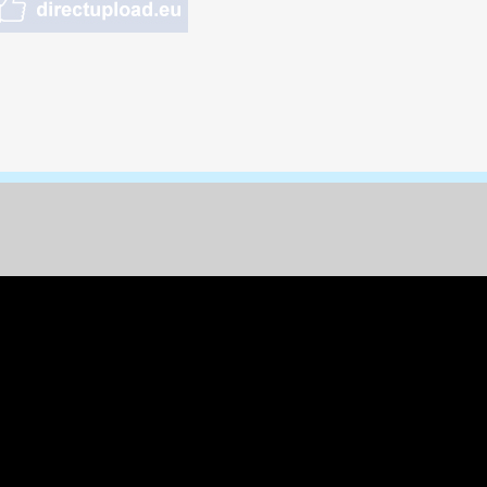
nungen & Kunst
& Tiere
 Freizeit
k
per
ges