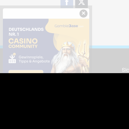
×
Downloads
Sic
Dieses Bild downloaden
Die
Desktop Tools
Wer
Nut
Support
So
häufig gestellte Fragen
Kontakt & Support-System
Neu
Impressum
Fac