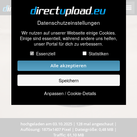
Datenschutzeinstellungen
Wir nutzen auf unserer Webseite einige Cookies.
Einige sind essentiell, während andere uns helfen,
unser Portal für dich zu verbessern.
Essenziell
Statistiken
Alle akzeptieren
Speichern
Anpassen / Cookie-Details
hochgeladen am 03.10.2025
|
128 mal angeschaut
|
Auflösung: 1875x1407 Pixel
|
Dateigröße: 0,48 MB
|
Traffic: 61,10 MB