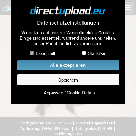
Datenschutzeinstellungen
Wir nutzen auf unserer Webseite einige Cookies.
Einige sind essentiell, während andere uns helfen,
unser Portal für dich zu verbessern.
Essenziell
Statistiken
Alle akzeptieren
Speichern
Anpassen / Cookie-Details
hochgeladen am 29.07.2025
|
110 mal angeschaut
|
Auflösung: 1999x1499 Pixel
|
Dateigröße: 0,73 MB
|
Traffic: 80,17 MB