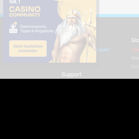
Downloads
Sic
Dieses Bild downloaden
Die
Desktop Tools
Wer
Nut
Support
So
häufig gestellte Fragen
Kontakt & Support-System
Neu
Impressum
Fac
Haftungsauschluss
Nut