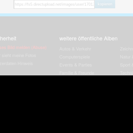
kopieren
herheit
weitere öffentliche Alben
ses Bild melden (Abuse)
Autos & Verkehr
Zeich
 sieht meine Fotos
Computerspiele
Natur 
zerdaten Hinweis
Events & Parties
Sport &
Familie & Freunde
Techni
cial Media
Film & Fernsehen
Wallpa
igkeiten
Gebäude & Kultur
Sonsti
ebook Fanpage
Hobbies & Urlaub
zungsbedingungen
Cookies & Tracking
Werbung
Impressu