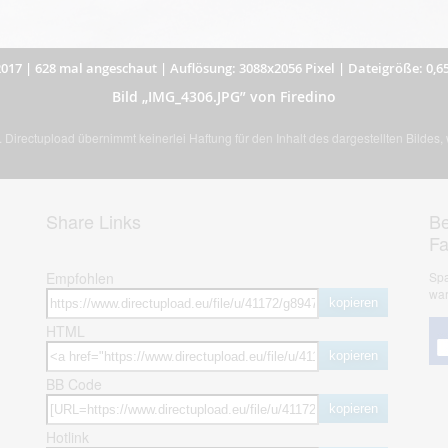
2017
|
628 mal angeschaut
|
Auflösung: 3088x2056 Pixel
|
Dateigröße: 0,6
Bild „IMG_4306.JPG” von Firedino
Directupload übernimmt keinerlei Haftung für den Inhalt des dargestellten Bildes
Share Links
Be
F
Empfohlen
Spa
war
kopieren
HTML
kopieren
BB Code
kopieren
Hotlink