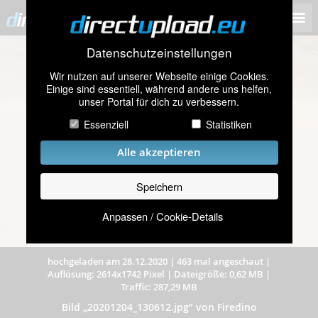
Datenschutzeinstellungen
Wir nutzen auf unserer Webseite einige Cookies.
Einige sind essentiell, während andere uns helfen,
unser Portal für dich zu verbessern.
Essenziell
Statistiken
Alle akzeptieren
Speichern
Anpassen / Cookie-Details
hochgeladen am 28.12.2020
|
463 mal angeschaut
|
Auflösung: 2614x1742 Pixel
|
Dateigröße: 0,62 MB
|
Traffic: 287,29 MB
Bild „20201204_130612.jpg” von Firedino