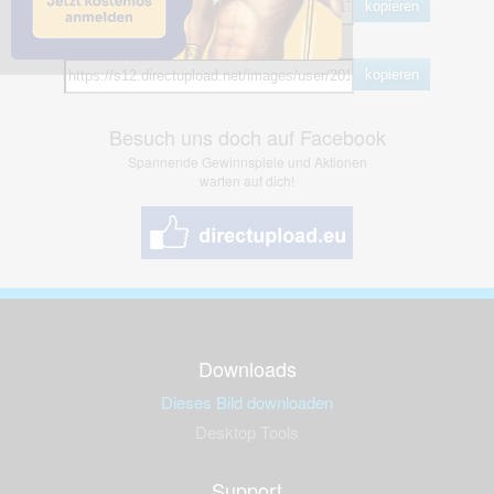
kopieren
Hotlink
kopieren
Besuch uns doch auf Facebook
Spannende Gewinnspiele und Aktionen
warten auf dich!
Downloads
Dieses Bild downloaden
Desktop Tools
Support