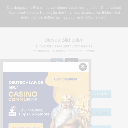
Das dargestellte Bild wurde von einem Nutzer hochgeladen. Directupload
übernimmt keinerlei Haftung für den Inhalt des dargestellten Bildes, wird
jedoch bei Verstößen nach §2(3) unserer AGB handeln.
Dieses Bild teilen
Dir gefällt dieses Bild? Dann teile es
mit deinen Freunden und deiner Familie.
×
Share Links
Empfohlen
kopieren
HTML
kopieren
BB Code