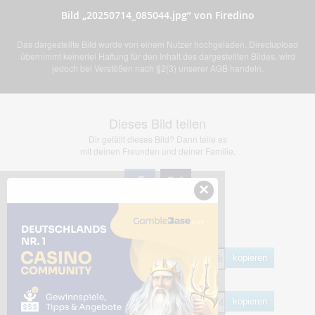
Bild „20250714_085044.jpg” von Firedino
Das dargestellte Bild wurde von einem Nutzer hochgeladen. Directupload
übernimmt keinerlei Haftung für den Inhalt des dargestellten Bildes, wird
jedoch bei Verstößen nach §2(3) unserer AGB handeln.
Dieses Bild teilen
Dir gefällt dieses Bild? Dann teile es
mit deinen Freunden und deiner Familie.
×
Share Links
Empfohlen
kopieren
HTML
kopieren