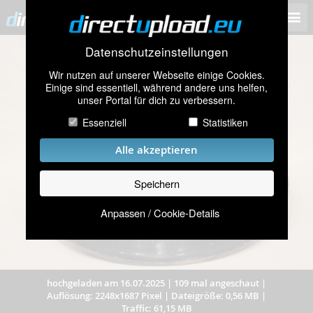
Datenschutzeinstellungen
Wir nutzen auf unserer Webseite einige Cookies.
Einige sind essentiell, während andere uns helfen,
unser Portal für dich zu verbessern.
Essenziell
Statistiken
Alle akzeptieren
Speichern
Anpassen / Cookie-Details
hochgeladen am 16.07.2025
|
109 mal angeschaut
|
Auflösung: 2248x1687 Pixel
|
Dateigröße: 0,56 MB
|
Traffic: 61,15 MB