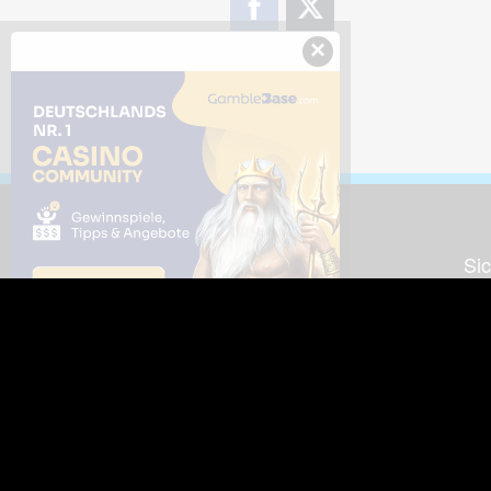
×
Downloads
Sic
Dieses Bild downloaden
Die
Desktop Tools
Wer
Nut
Support
So
häufig gestellte Fragen
Kontakt & Support-System
Neu
Impressum
Fac