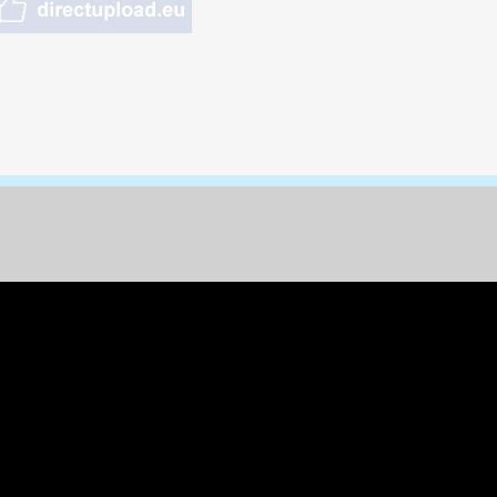
nungen & Kunst
& Tiere
 Freizeit
k
per
ges