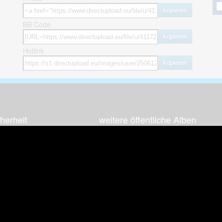
kopieren
BB Code
kopieren
Hotlink
kopieren
herheit
weitere öffentliche Alben
ses Bild melden (Abuse)
Autos & Verkehr
Zeich
 sieht meine Fotos
Computerspiele
Natur 
zerdaten Hinweis
Events & Parties
Sport &
Familie & Freunde
Techni
cial Media
Film & Fernsehen
Wallpa
igkeiten
Gebäude & Kultur
Sonsti
ebook Fanpage
Hobbies & Urlaub