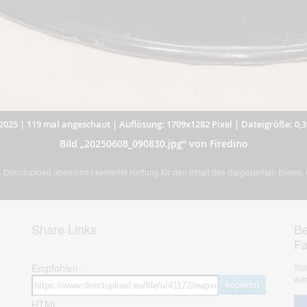
2025
|
119 mal angeschaut
|
Auflösung: 1709x1282 Pixel
|
Dateigröße: 0,
Bild „20250608_090830.jpg” von Firedino
Directupload übernimmt keinerlei Haftung für den Inhalt des dargestellten Bildes
Share Links
Be
F
Empfohlen
Spa
war
kopieren
HTML