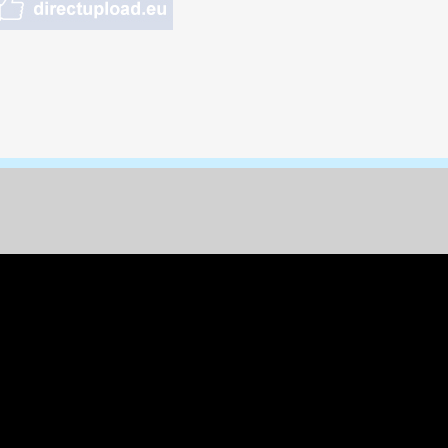
nungen & Kunst
& Tiere
 Freizeit
k
per
ges