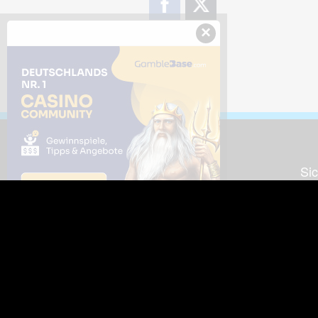
×
Downloads
Sic
Dieses Bild downloaden
Die
Desktop Tools
Wer
Nut
Support
So
häufig gestellte Fragen
Kontakt & Support-System
Neu
Impressum
Fac