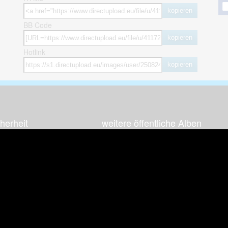
kopieren
BB Code
kopieren
Hotlink
kopieren
herheit
weitere öffentliche Alben
ses Bild melden (Abuse)
Autos & Verkehr
Zeich
 sieht meine Fotos
Computerspiele
Natur 
zerdaten Hinweis
Events & Parties
Sport &
Familie & Freunde
Techni
cial Media
Film & Fernsehen
Wallpa
igkeiten
Gebäude & Kultur
Sonsti
ebook Fanpage
Hobbies & Urlaub