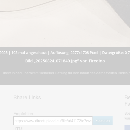
2025
|
103 mal angeschaut
|
Auflösung: 2277x1708 Pixel
|
Dateigröße: 0,
Bild „20250824_071849.jpg” von Firedino
Directupload übernimmt keinerlei Haftung für den Inhalt des dargestellten Bildes
Share Links
Be
F
Empfohlen
Spa
war
kopieren
HTML