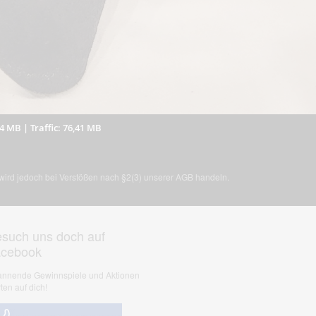
74 MB
|
Traffic: 76,41 MB
, wird jedoch bei Verstößen nach §2(3) unserer AGB handeln.
such uns doch auf
acebook
nnende Gewinnspiele und Aktionen
ten auf dich!