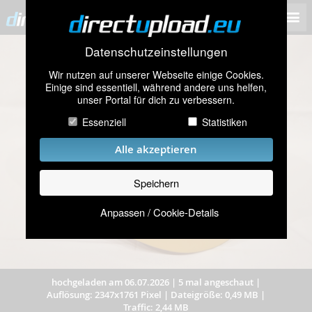
Datenschutzeinstellungen
Wir nutzen auf unserer Webseite einige Cookies.
Einige sind essentiell, während andere uns helfen,
unser Portal für dich zu verbessern.
Essenziell
Statistiken
Alle akzeptieren
Speichern
Anpassen / Cookie-Details
hochgeladen am 06.07.2026
|
5 mal angeschaut
|
Auflösung: 2347x1761 Pixel
|
Dateigröße: 0,49 MB
|
Traffic: 2,44 MB