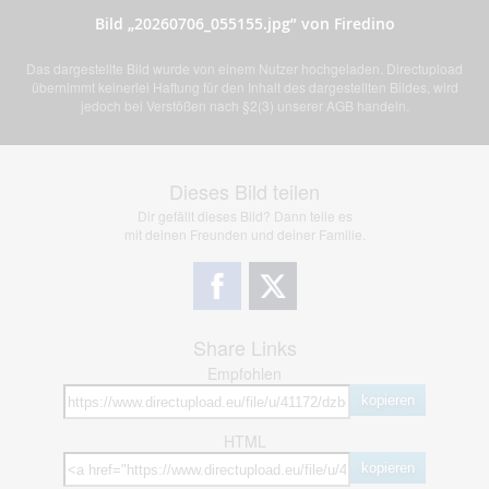
Bild „20260706_055155.jpg” von Firedino
Das dargestellte Bild wurde von einem Nutzer hochgeladen. Directupload
übernimmt keinerlei Haftung für den Inhalt des dargestellten Bildes, wird
jedoch bei Verstößen nach §2(3) unserer AGB handeln.
Dieses Bild teilen
Dir gefällt dieses Bild? Dann teile es
mit deinen Freunden und deiner Familie.
Share Links
Empfohlen
kopieren
HTML
kopieren