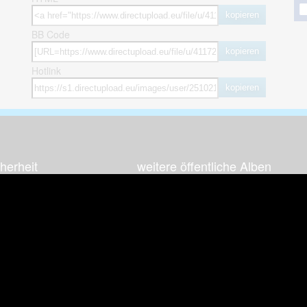
kopieren
BB Code
kopieren
Hotlink
kopieren
herheit
weitere öffentliche Alben
ses Bild melden (Abuse)
Autos & Verkehr
Zeich
 sieht meine Fotos
Computerspiele
Natur 
zerdaten Hinweis
Events & Parties
Sport &
Familie & Freunde
Techni
cial Media
Film & Fernsehen
Wallpa
igkeiten
Gebäude & Kultur
Sonsti
ebook Fanpage
Hobbies & Urlaub