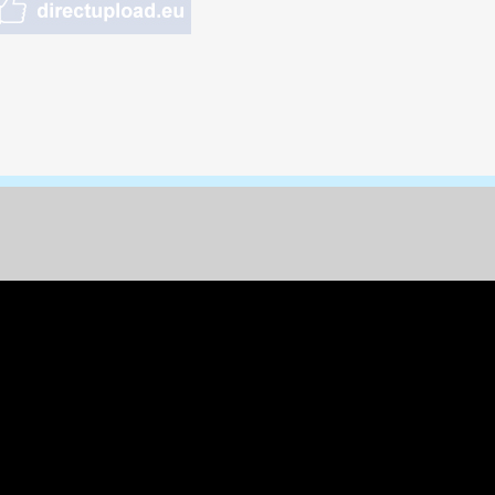
nungen & Kunst
& Tiere
 Freizeit
k
per
ges