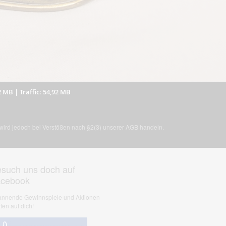
2 MB
|
Traffic: 54,92 MB
, wird jedoch bei Verstößen nach §2(3) unserer AGB handeln.
such uns doch auf
acebook
nnende Gewinnspiele und Aktionen
ten auf dich!