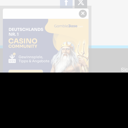
×
Downloads
Sic
Dieses Bild downloaden
Die
Desktop Tools
Wer
Nut
Support
So
häufig gestellte Fragen
Kontakt & Support-System
Neu
Impressum
Fac