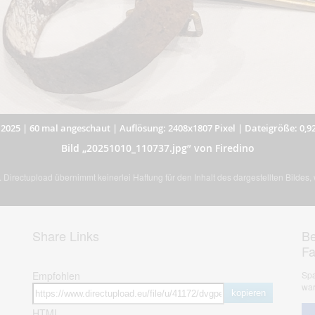
.2025
|
60 mal angeschaut
|
Auflösung: 2408x1807 Pixel
|
Dateigröße: 0,9
Bild „20251010_110737.jpg” von Firedino
Directupload übernimmt keinerlei Haftung für den Inhalt des dargestellten Bildes
Share Links
Be
F
Empfohlen
Spa
war
kopieren
HTML