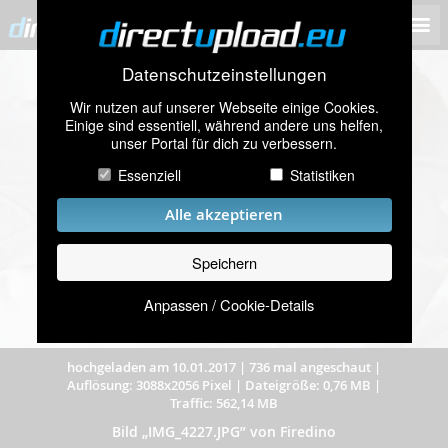
Datenschutzeinstellungen
Wir nutzen auf unserer Webseite einige Cookies.
Einige sind essentiell, während andere uns helfen,
unser Portal für dich zu verbessern.
Essenziell
Statistiken
Alle akzeptieren
Speichern
Anpassen / Cookie-Details
hochgeladen am 10.01.2017
|
736 mal angeschaut
|
Auflösung: 3088x2056 Pixel
|
Dateigröße: 0,76 MB
|
Traffic: 562,14 MB
Bild „IMG_4227.JPG” von Firedino