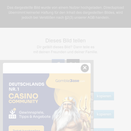
Das dargestellte Bild wurde von einem Nutzer hochgeladen. Directupload
übernimmt keinerlei Haftung für den Inhalt des dargestellten Bildes, wird
jedoch bei Verstößen nach §2(3) unserer AGB handeln.
Dieses Bild teilen
Dir gefällt dieses Bild? Dann teile es
mit deinen Freunden und deiner Familie.
×
Share Links
Empfohlen
kopieren
HTML
kopieren
BB Code