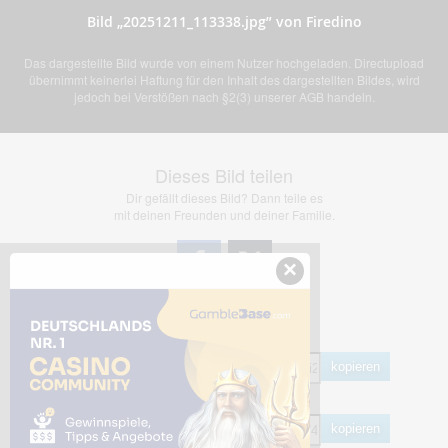
Bild „20251211_113338.jpg” von Firedino
Das dargestellte Bild wurde von einem Nutzer hochgeladen. Directupload
übernimmt keinerlei Haftung für den Inhalt des dargestellten Bildes, wird
jedoch bei Verstößen nach §2(3) unserer AGB handeln.
Dieses Bild teilen
Dir gefällt dieses Bild? Dann teile es
mit deinen Freunden und deiner Familie.
×
Share Links
Empfohlen
kopieren
HTML
kopieren