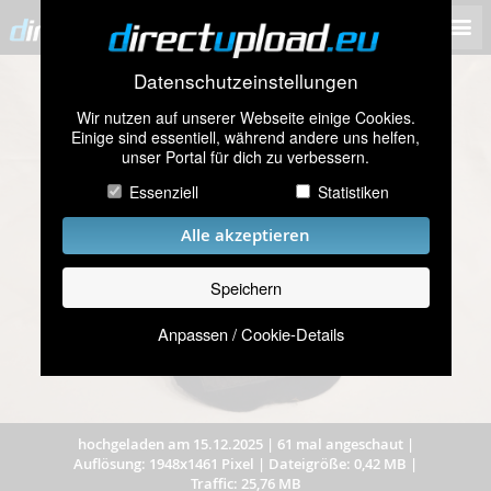
Datenschutzeinstellungen
Wir nutzen auf unserer Webseite einige Cookies.
Einige sind essentiell, während andere uns helfen,
unser Portal für dich zu verbessern.
Essenziell
Statistiken
Alle akzeptieren
Speichern
Anpassen / Cookie-Details
hochgeladen am 15.12.2025
|
61 mal angeschaut
|
Auflösung: 1948x1461 Pixel
|
Dateigröße: 0,42 MB
|
Traffic: 25,76 MB