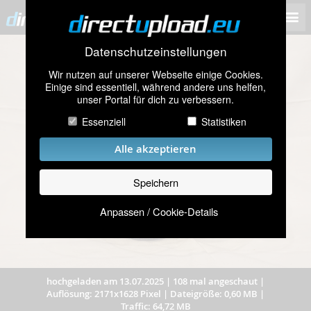
Datenschutzeinstellungen
Wir nutzen auf unserer Webseite einige Cookies.
Einige sind essentiell, während andere uns helfen,
unser Portal für dich zu verbessern.
Essenziell
Statistiken
Alle akzeptieren
Speichern
Anpassen / Cookie-Details
hochgeladen am 13.07.2025
|
108 mal angeschaut
|
Auflösung: 2171x1628 Pixel
|
Dateigröße: 0,60 MB
|
Traffic: 64,72 MB