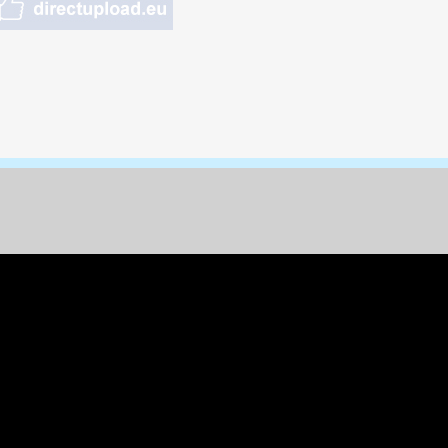
nungen & Kunst
& Tiere
 Freizeit
k
per
ges