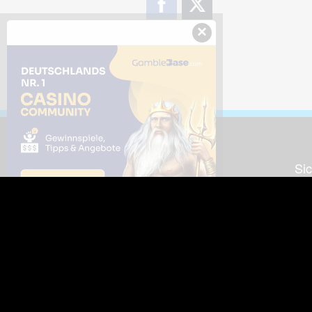
×
Downloads
Sic
Dieses Bild downloaden
Die
Desktop Tools
Wer
Nut
Support
So
häufig gestellte Fragen
Kontakt & Support-System
Neu
Impressum
Fac