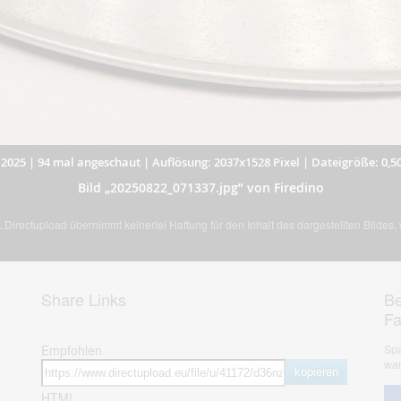
.2025
|
94 mal angeschaut
|
Auflösung: 2037x1528 Pixel
|
Dateigröße: 0,5
Bild „20250822_071337.jpg” von Firedino
Directupload übernimmt keinerlei Haftung für den Inhalt des dargestellten Bildes
Share Links
Be
F
Empfohlen
Spa
war
kopieren
HTML