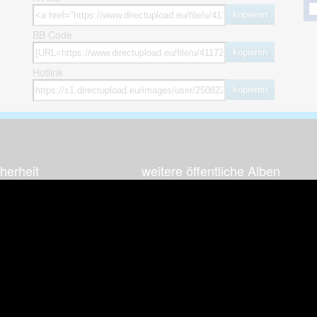
kopieren
BB Code
kopieren
Hotlink
kopieren
herheit
weitere öffentliche Alben
ses Bild melden (Abuse)
Autos & Verkehr
Zeich
 sieht meine Fotos
Computerspiele
Natur 
zerdaten Hinweis
Events & Parties
Sport &
Familie & Freunde
Techni
cial Media
Film & Fernsehen
Wallpa
igkeiten
Gebäude & Kultur
Sonsti
ebook Fanpage
Hobbies & Urlaub