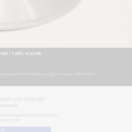
0 MB
|
Traffic: 47,02 MB
, wird jedoch bei Verstößen nach §2(3) unserer AGB handeln.
such uns doch auf
acebook
nnende Gewinnspiele und Aktionen
ten auf dich!