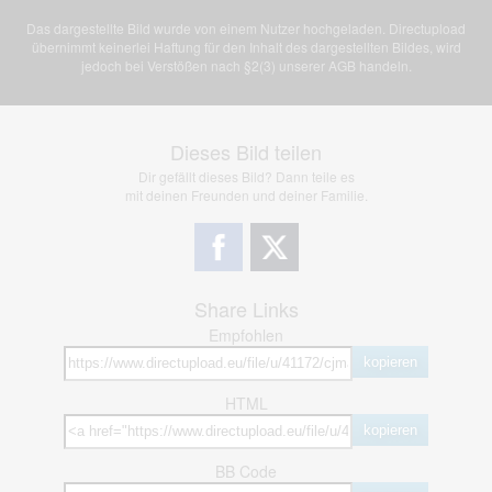
Das dargestellte Bild wurde von einem Nutzer hochgeladen. Directupload
übernimmt keinerlei Haftung für den Inhalt des dargestellten Bildes, wird
jedoch bei Verstößen nach §2(3) unserer AGB handeln.
Dieses Bild teilen
Dir gefällt dieses Bild? Dann teile es
mit deinen Freunden und deiner Familie.
Share Links
Empfohlen
kopieren
HTML
kopieren
BB Code