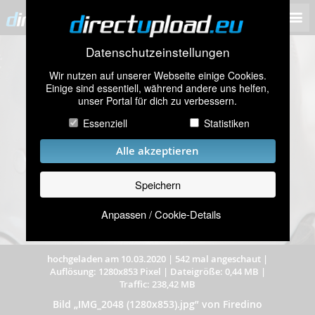
Datenschutzeinstellungen
Wir nutzen auf unserer Webseite einige Cookies.
Einige sind essentiell, während andere uns helfen,
unser Portal für dich zu verbessern.
Essenziell
Statistiken
Alle akzeptieren
Speichern
Anpassen / Cookie-Details
hochgeladen am 10.03.2020
|
542 mal angeschaut
|
Auflösung: 1280x853 Pixel
|
Dateigröße: 0,44 MB
|
Traffic: 238,42 MB
Bild „IMG_2048 (1280x853).jpg” von Firedino