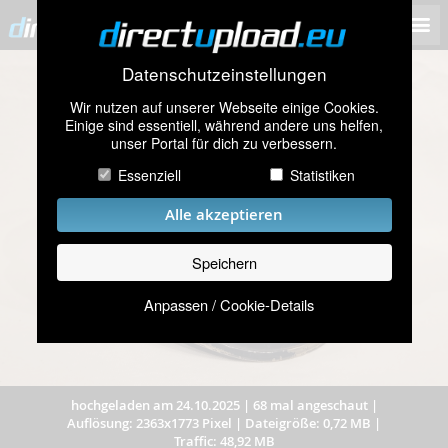
Datenschutzeinstellungen
Wir nutzen auf unserer Webseite einige Cookies.
Einige sind essentiell, während andere uns helfen,
unser Portal für dich zu verbessern.
Essenziell
Statistiken
Alle akzeptieren
Speichern
Anpassen / Cookie-Details
hochgeladen am 24.10.2025
|
68 mal angeschaut
|
Auflösung: 2363x1773 Pixel
|
Dateigröße: 0,72 MB
|
Traffic: 48,92 MB