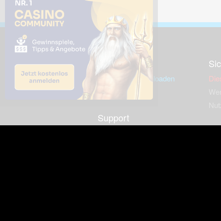
Downloads
Sic
Dieses Bild downloaden
Die
Desktop Tools
Wer
Nut
Support
So
häufig gestellte Fragen
Kontakt & Support-System
Neu
Impressum
Fac
Haftungsauschluss
Nut