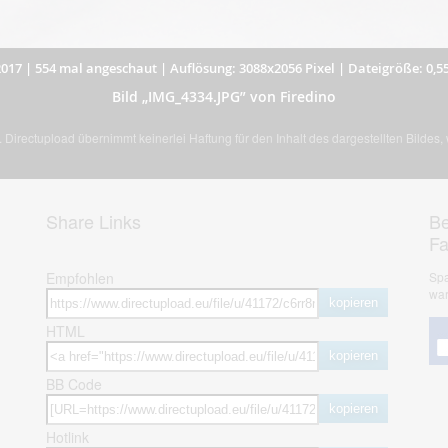
2017
|
554 mal angeschaut
|
Auflösung: 3088x2056 Pixel
|
Dateigröße: 0,5
Bild „IMG_4334.JPG” von Firedino
Directupload übernimmt keinerlei Haftung für den Inhalt des dargestellten Bildes
Share Links
Be
F
Empfohlen
Spa
war
kopieren
HTML
kopieren
BB Code
kopieren
Hotlink