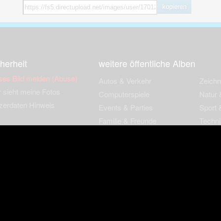
kopieren
herheit
weitere öffentliche Alben
ses Bild melden (Abuse)
Autos & Verkehr
Zeich
 sieht meine Fotos
Computerspiele
Natur 
zerdaten Hinweis
Events & Parties
Sport &
Familie & Freunde
Techni
cial Media
Film & Fernsehen
Wallpa
igkeiten
Gebäude & Kultur
Sonsti
ebook Fanpage
Hobbies & Urlaub
zungsbedingungen
Cookies & Tracking
Werbung
Impressu