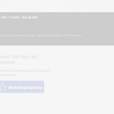
5 MB
|
Traffic: 303,46 MB
, wird jedoch bei Verstößen nach §2(3) unserer AGB handeln.
such uns doch auf
acebook
nnende Gewinnspiele und Aktionen
ten auf dich!