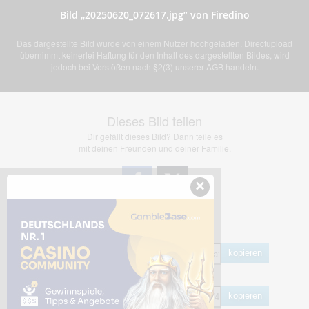
Bild „20250620_072617.jpg” von Firedino
Das dargestellte Bild wurde von einem Nutzer hochgeladen. Directupload
übernimmt keinerlei Haftung für den Inhalt des dargestellten Bildes, wird
jedoch bei Verstößen nach §2(3) unserer AGB handeln.
Dieses Bild teilen
Dir gefällt dieses Bild? Dann teile es
mit deinen Freunden und deiner Familie.
×
Share Links
Empfohlen
kopieren
HTML
kopieren