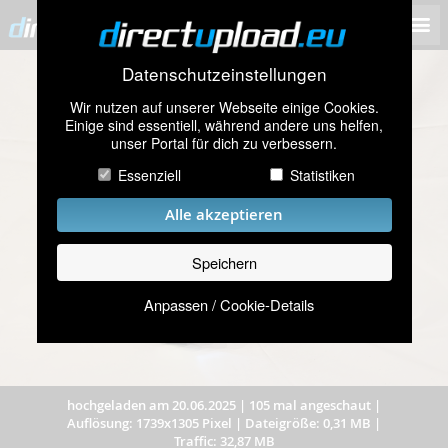
Datenschutzeinstellungen
Wir nutzen auf unserer Webseite einige Cookies.
Einige sind essentiell, während andere uns helfen,
unser Portal für dich zu verbessern.
Essenziell
Statistiken
Alle akzeptieren
Speichern
Anpassen / Cookie-Details
hochgeladen am 20.06.2025
|
105 mal angeschaut
|
Auflösung: 1739x1305 Pixel
|
Dateigröße: 0,31 MB
|
Traffic: 32,87 MB