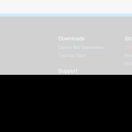
Downloads
Sic
Dieses Bild downloaden
Die
Desktop Tools
Wer
Nut
Support
So
häufig gestellte Fragen
Kontakt & Support-System
Neu
Impressum
Fac
Haftungsauschluss
Nut