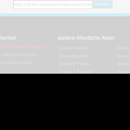
kopieren
herheit
weitere öffentliche Alben
ses Bild melden (Abuse)
Autos & Verkehr
Zeich
 sieht meine Fotos
Computerspiele
Natur 
zerdaten Hinweis
Events & Parties
Sport &
Familie & Freunde
Techni
cial Media
Film & Fernsehen
Wallpa
igkeiten
Gebäude & Kultur
Sonsti
ebook Fanpage
Hobbies & Urlaub
zungsbedingungen
Cookies & Tracking
Werbung
Impressu