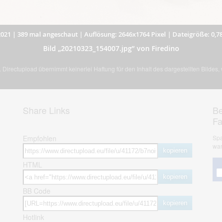
2021
|
389 mal angeschaut
|
Auflösung: 2646x1764 Pixel
|
Dateigröße: 0,7
Bild „20210323_154007.jpg” von Firedino
Directupload übernimmt keinerlei Haftung für den Inhalt des dargestellten Bildes
Share Links
Be
F
Empfohlen
Spa
war
kopieren
HTML
kopieren
BB Code
kopieren
Hotlink