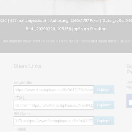
2020
|
627 mal angeschaut
|
Auflösung: 2560x1707 Pixel
|
Dateigröße: 0,6
Bild „20200320_105156.jpg” von Firedino
Directupload übernimmt keinerlei Haftung für den Inhalt des dargestellten Bildes
Share Links
Be
F
Empfohlen
Spa
war
kopieren
HTML
kopieren
BB Code
kopieren
Hotlink