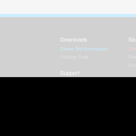
Downloads
Sic
Dieses Bild downloaden
Die
Desktop Tools
Wer
Nut
Support
So
häufig gestellte Fragen
Kontakt & Support-System
Neu
Impressum
Fac
Haftungsauschluss
Nut