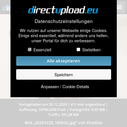
Datenschutzeinstellungen
Wir nutzen auf unserer Webseite einige Cookies.
Einige sind essentiell, während andere uns helfen,
unser Portal für dich zu verbessern.
Essenziell
Statistiken
Alle akzeptieren
Speichern
Anpassen / Cookie-Details
hochgeladen am 28.12.2020
|
411 mal angeschaut
|
Auflösung: 3399x2266 Pixel
|
Dateigröße: 0,95 MB
|
Traffic: 391,28 MB
Bild „20201228_160032.jpg” von Firedino