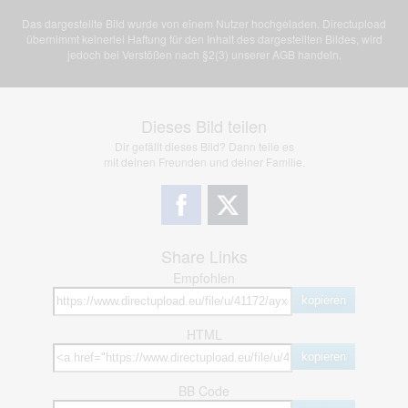
Das dargestellte Bild wurde von einem Nutzer hochgeladen. Directupload
übernimmt keinerlei Haftung für den Inhalt des dargestellten Bildes, wird
jedoch bei Verstößen nach §2(3) unserer AGB handeln.
Dieses Bild teilen
Dir gefällt dieses Bild? Dann teile es
mit deinen Freunden und deiner Familie.
Share Links
Empfohlen
kopieren
HTML
kopieren
BB Code