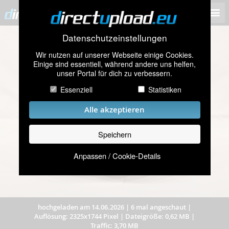
Datenschutzeinstellungen
Wir nutzen auf unserer Webseite einige Cookies.
Einige sind essentiell, während andere uns helfen,
unser Portal für dich zu verbessern.
Essenziell
Statistiken
Alle akzeptieren
Speichern
Anpassen / Cookie-Details
hochgeladen am 14.06.2026
|
6 mal angeschaut
|
Auflösung: 2325x1744 Pixel
|
Dateigröße: 0,62 MB
|
Traffic: 3,70 MB