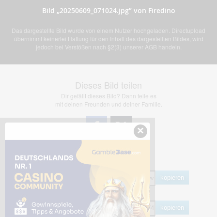
Bild „20250609_071024.jpg” von Firedino
Das dargestellte Bild wurde von einem Nutzer hochgeladen. Directupload
übernimmt keinerlei Haftung für den Inhalt des dargestellten Bildes, wird
jedoch bei Verstößen nach §2(3) unserer AGB handeln.
Dieses Bild teilen
Dir gefällt dieses Bild? Dann teile es
mit deinen Freunden und deiner Familie.
×
Share Links
Empfohlen
kopieren
HTML
kopieren