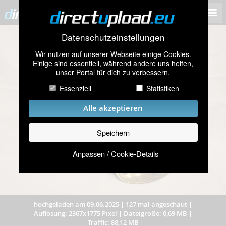
Datenschutzeinstellungen
Wir nutzen auf unserer Webseite einige Cookies.
Einige sind essentiell, während andere uns helfen,
unser Portal für dich zu verbessern.
Essenziell
Statistiken
Alle akzeptieren
Speichern
Anpassen / Cookie-Details
hochgeladen am 09.06.2025
|
127 mal angeschaut
|
Auflösung: 2367x1775 Pixel
|
Dateigröße: 0,69 MB
|
Traffic: 88,12 MB